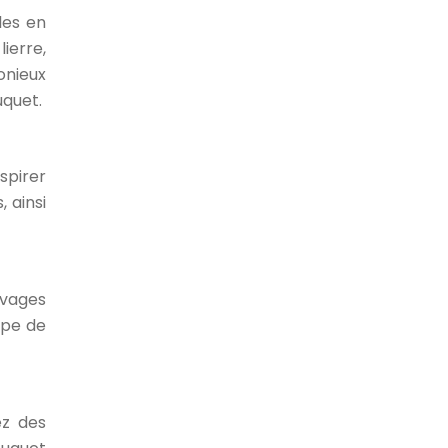
les en
ierre,
onieux
uquet.
nspirer
, ainsi
uvages
ype de
ez des