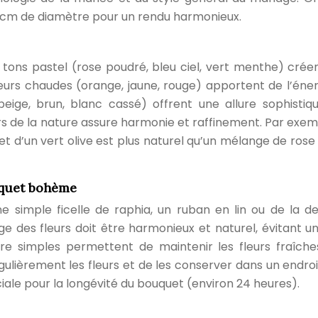
0 cm de diamètre pour un rendu harmonieux.
es tons pastel (rose poudré, bleu ciel, vert menthe) crée
urs chaudes (orange, jaune, rouge) apportent de l’éner
beige, brun, blanc cassé) offrent une allure sophistiq
rs de la nature assure harmonie et raffinement. Par exemp
 d’un vert olive est plus naturel qu’un mélange de rose v
uquet bohème
 simple ficelle de raphia, un ruban en lin ou de la de
e des fleurs doit être harmonieux et naturel, évitant un
ure simples permettent de maintenir les fleurs fraîche
ulièrement les fleurs et de les conserver dans un endroit
iale pour la longévité du bouquet (environ 24 heures).