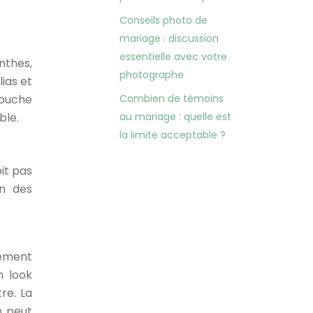
Conseils photo de
mariage : discussion
essentielle avec votre
nthes,
photographe
lias et
touche
Combien de témoins
ble.
au mariage : quelle est
la limite acceptable ?
it pas
on des
tement
n look
re. La
n peut