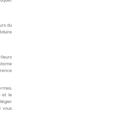
ouquet
urs du
éduire
fleurs
ntisme
érence
ormes,
 et le
légier
i vous