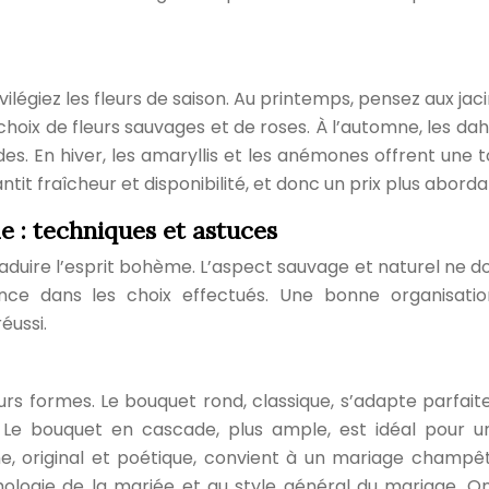
ilégiez les fleurs de saison. Au printemps, pensez aux jaci
 choix de fleurs sauvages et de roses. À l’automne, les dah
s. En hiver, les amaryllis et les anémones offrent une 
ntit fraîcheur et disponibilité, et donc un prix plus aborda
 : techniques et astuces
aduire l’esprit bohème. L’aspect sauvage et naturel ne do
e dans les choix effectués. Une bonne organisati
éussi.
s formes. Le bouquet rond, classique, s’adapte parfai
s. Le bouquet en cascade, plus ample, est idéal pour u
ne, original et poétique, convient à un mariage champêt
hologie de la mariée et au style général du mariage. O