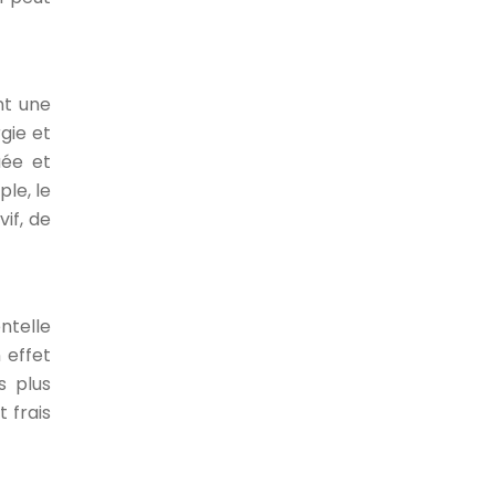
nt une
gie et
uée et
le, le
if, de
ntelle
 effet
s plus
 frais