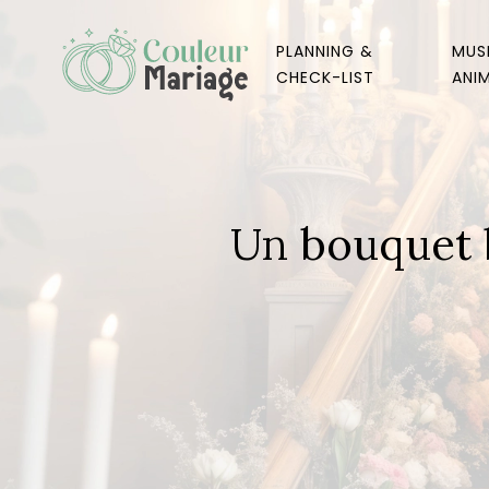
PLANNING &
MUS
CHECK-LIST
ANI
Un bouquet b