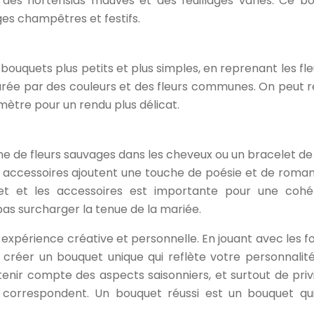
 des hortensias mauves et des feuillages variés. Ce b
ges champêtres et festifs.
bouquets plus petits et plus simples, en reprenant les fle
urée par des couleurs et des fleurs communes. On peut r
mètre pour un rendu plus délicat.
e de fleurs sauvages dans les cheveux ou un bracelet de 
 accessoires ajoutent une touche de poésie et de roma
uet et les accessoires est importante pour une coh
e pas surcharger la tenue de la mariée.
expérience créative et personnelle. En jouant avec les f
z créer un bouquet unique qui reflète votre personnalité
tenir compte des aspects saisonniers, et surtout de privi
us correspondent. Un bouquet réussi est un bouquet qu