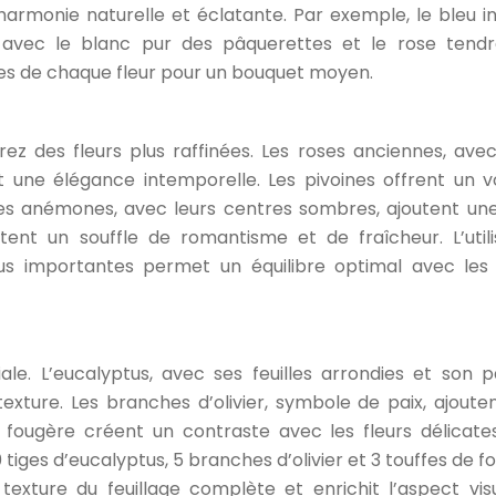
harmonie naturelle et éclatante. Par exemple, le bleu i
 avec le blanc pur des pâquerettes et le rose tend
iges de chaque fleur pour un bouquet moyen.
rez des fleurs plus raffinées. Les roses anciennes, avec
t une élégance intemporelle. Les pivoines offrent un 
es anémones, avec leurs centres sombres, ajoutent un
tent un souffle de romantisme et de fraîcheur. L’utili
lus importantes permet un équilibre optimal avec les 
ale. L’eucalyptus, avec ses feuilles arrondies et son 
xture. Les branches d’olivier, symbole de paix, ajoute
 fougère créent un contraste avec les fleurs délicate
iges d’eucalyptus, 5 branches d’olivier et 3 touffes de f
exture du feuillage complète et enrichit l’aspect vis