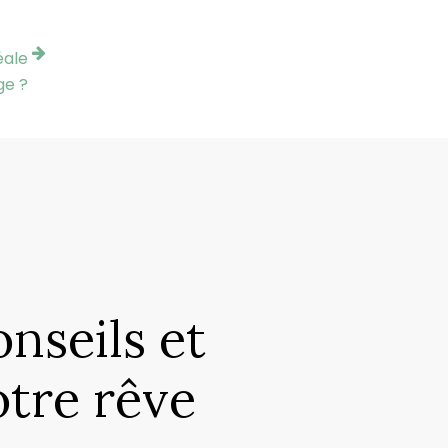
éale
ge ?
nseils et
otre rêve