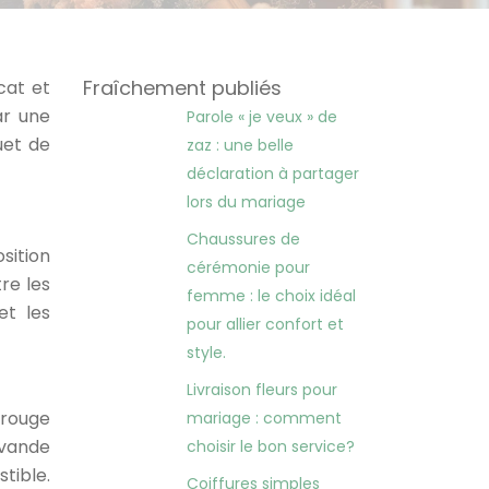
Fraîchement publiés
cat et
ar une
Parole « je veux » de
uet de
zaz : une belle
déclaration à partager
lors du mariage
Chaussures de
sition
cérémonie pour
tre les
femme : le choix idéal
et les
pour allier confort et
style.
Livraison fleurs pour
 rouge
mariage : comment
avande
choisir le bon service?
tible.
Coiffures simples