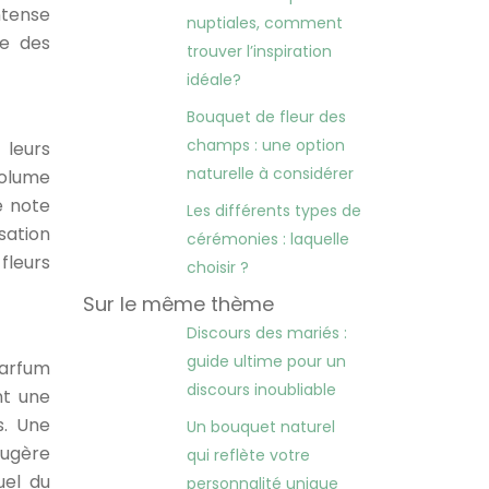
ntense
nuptiales, comment
re des
trouver l’inspiration
idéale?
Bouquet de fleur des
champs : une option
 leurs
naturelle à considérer
volume
e note
Les différents types de
sation
cérémonies : laquelle
fleurs
choisir ?
Sur le même thème
Discours des mariés :
guide ultime pour un
parfum
discours inoubliable
nt une
s. Une
Un bouquet naturel
ougère
qui reflète votre
uel du
personnalité unique