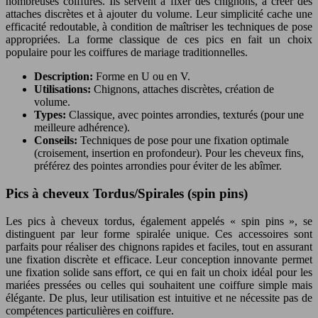
nombreuses coiffures. Ils servent à fixer des chignons, à créer des
attaches discrètes et à ajouter du volume. Leur simplicité cache une
efficacité redoutable, à condition de maîtriser les techniques de pose
appropriées. La forme classique de ces pics en fait un choix
populaire pour les coiffures de mariage traditionnelles.
Description:
Forme en U ou en V.
Utilisations:
Chignons, attaches discrètes, création de
volume.
Types:
Classique, avec pointes arrondies, texturés (pour une
meilleure adhérence).
Conseils:
Techniques de pose pour une fixation optimale
(croisement, insertion en profondeur). Pour les cheveux fins,
préférez des pointes arrondies pour éviter de les abîmer.
Pics à cheveux Tordus/Spirales (spin pins)
Les pics à cheveux tordus, également appelés « spin pins », se
distinguent par leur forme spiralée unique. Ces accessoires sont
parfaits pour réaliser des chignons rapides et faciles, tout en assurant
une fixation discrète et efficace. Leur conception innovante permet
une fixation solide sans effort, ce qui en fait un choix idéal pour les
mariées pressées ou celles qui souhaitent une coiffure simple mais
élégante. De plus, leur utilisation est intuitive et ne nécessite pas de
compétences particulières en coiffure.